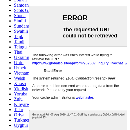
Samoan
Scots Gaelic
Shona
Sindhi
Sundanese
Swahili
Tajik
Tamil
Telugu
Thai
Ukrainian
Urdu
Uzbek
Vietnamese
Welsh
Xhosa
Yiddish
Yoruba
Zulu
Kinyarwanda
Tatar
Oriya
Turkmen
Uyghur