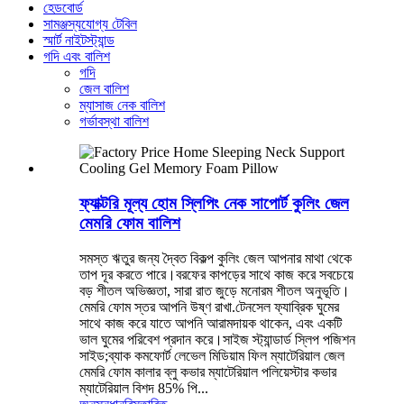
হেডবোর্ড
সামঞ্জস্যযোগ্য টেবিল
স্মার্ট নাইটস্ট্যান্ড
গদি এবং বালিশ
গদি
জেল বালিশ
ম্যাসাজ নেক বালিশ
গর্ভাবস্থা বালিশ
ফ্যাক্টরি মূল্য হোম স্লিপিং নেক সাপোর্ট কুলিং জেল
মেমরি ফোম বালিশ
সমস্ত ঋতুর জন্য দ্বৈত বিকল্প কুলিং জেল আপনার মাথা থেকে
তাপ দূর করতে পারে।বরফের কাপড়ের সাথে কাজ করে সবচেয়ে
বড় শীতল অভিজ্ঞতা, সারা রাত জুড়ে মনোরম শীতল অনুভূতি।
মেমরি ফোম স্তর আপনি উষ্ণ রাখা.টেনসেল ফ্যাব্রিক ঘুমের
সাথে কাজ করে যাতে আপনি আরামদায়ক থাকেন, এবং একটি
ভাল ঘুমের পরিবেশ প্রদান করে।সাইজ স্ট্যান্ডার্ড স্লিপ পজিশন
সাইড;ব্যাক কমফোর্ট লেভেল মিডিয়াম ফিল ম্যাটেরিয়াল জেল
মেমরি ফোম কালার ব্লু কভার ম্যাটেরিয়াল পলিয়েস্টার কভার
ম্যাটেরিয়াল বিশদ 85% পি...