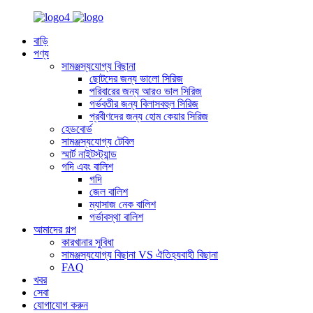
বাড়ি
পণ্য
সামঞ্জস্যযোগ্য বিছানা
ছোটদের জন্য ভালো সিরিজ
পরিবারের জন্য আরও ভাল সিরিজ
গর্ভবতীর জন্য বিলাসবহুল সিরিজ
প্রবীণদের জন্য হোম কেয়ার সিরিজ
হেডবোর্ড
সামঞ্জস্যযোগ্য টেবিল
স্মার্ট নাইটস্ট্যান্ড
গদি এবং বালিশ
গদি
জেল বালিশ
ম্যাসাজ নেক বালিশ
গর্ভাবস্থা বালিশ
আমাদের গল্প
কারখানার সুবিধা
সামঞ্জস্যযোগ্য বিছানা VS ঐতিহ্যবাহী বিছানা
FAQ
খবর
সেবা
যোগাযোগ করুন